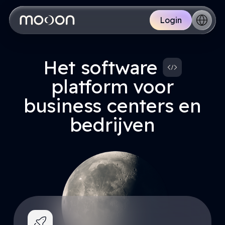
Skip
to
Login
main
content
Het software
platform voor
business centers en
bedrijven